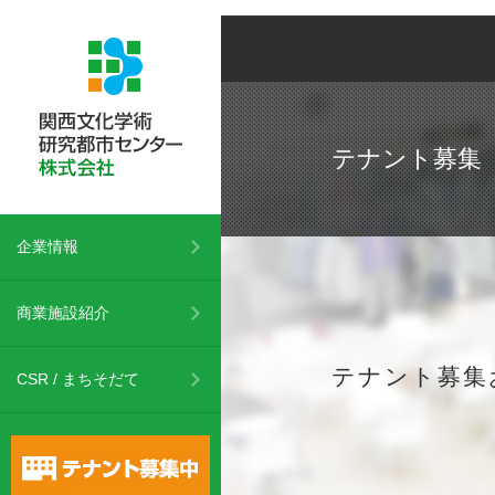
/recruit/
テナント募集
企業情報
商業施設紹介
テナント募集
CSR / まちそだて