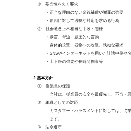
① 妥当性を欠く要求
・正当な理由のない金銭補償や謝罪の強要
・原因に対して過剰な対応を求める行為
② 社会通念上不相当な手段・態様
・暴言、脅迫、威圧的な言動
・身体的攻撃、器物への攻撃、執拗な要求
・SNSやインターネットを用いた誹謗中傷や名
・土下座の強要や長時間拘束等
2.基本方針
① 従業員の保護
当社は、従業員の安全を最優先し、不当・悪質
② 組織としての対応
カスタマー・ハラスメントに対しては、従業員
ます。
③ 法令遵守