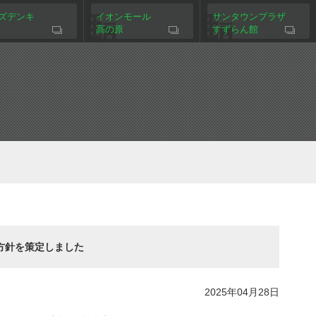
ズデンキ
イオンモール
サンタウンプラザ
高の原
すずらん館
方針を策定しました
2025年04月28日