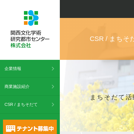
CSR / まちそ
企業情報
商業施設紹介
まちそだて活
CSR / まちそだて