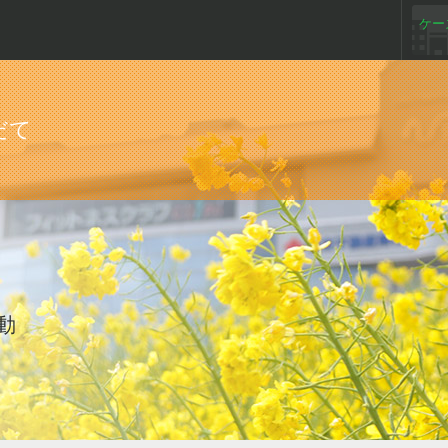
ケー
だて
動